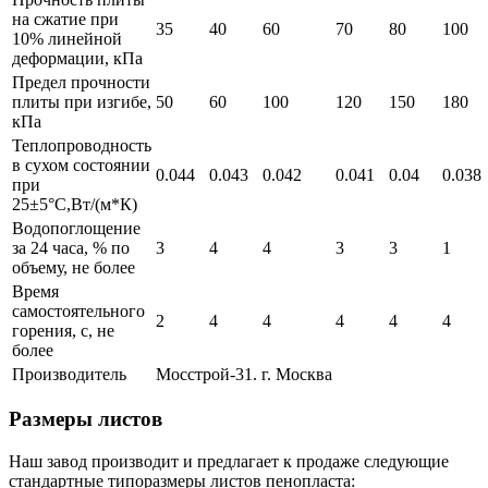
на сжатие при
35
40
60
70
80
100
10% линейной
деформации, кПa
Предел прочности
плиты при изгибе,
50
60
100
120
150
180
кПa
Теплопроводность
в сухом состоянии
0.044
0.043
0.042
0.041
0.04
0.038
при
25±5°C,Вт/(м*К)
Водопоглощение
за 24 часа, % по
3
4
4
3
3
1
объему, не более
Время
самостоятельного
2
4
4
4
4
4
горения, с, не
более
Производитель
Мосстрой-31. г. Москва
Размеры листов
Наш завод производит и предлагает к продаже следующие
стандартные типоразмеры листов пенопласта: