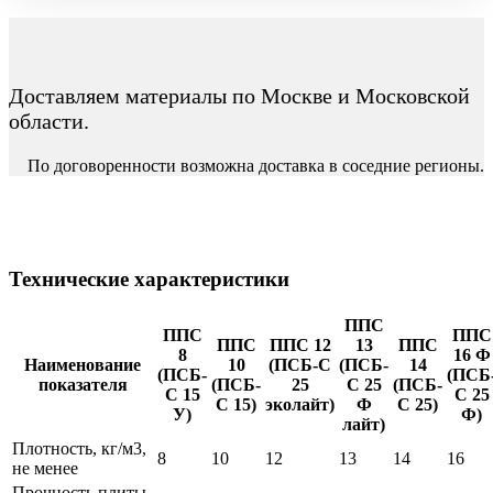
Доставляем материалы по Москве и Московской
области.
По договоренности возможна доставка в соседние регионы.
Технические характеристики
ППС
ППС
ППС
ППС
ППС 12
13
ППС
8
16 Ф
Наименование
10
(ПСБ-С
(ПСБ-
14
(ПСБ-
(ПСБ
показателя
(ПСБ-
25
С 25
(ПСБ-
С 15
С 25
С 15)
эколайт)
Ф
С 25)
У)
Ф)
лайт)
Плотность, кг/м3,
8
10
12
13
14
16
не менее
Прочность плиты